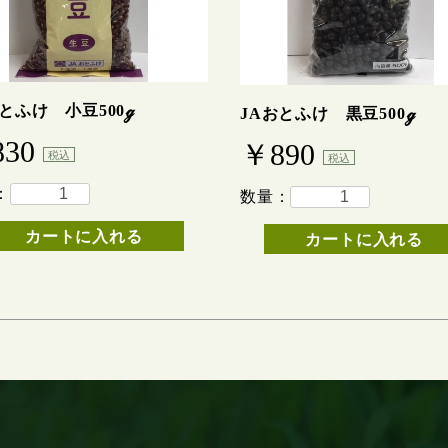
とふけ 小豆500ℊ
JAおとふけ 黒豆500ℊ
830
￥890
税込
税込
：
数量：
カートに入れる
カートに入れる