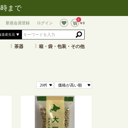
)16時まで
0
新規会員登録
ログイン
￥0
茶器
箱・袋・包装・その他