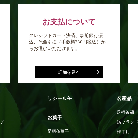
お支払について
お買い物を続ける
カートへ進む
クレジットカード決済、事前銀行振
込、代金引換（手数料330円税込）か
らお選びいただけます。
詳細を見る
リシール缶
名産品
足柄茶麺
お菓子
グ
JAブラン
足柄茶菓子
梅干し