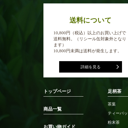
送料について
10,800円（税込）以上のお買い上げで
送料無料。（リシール缶対象外となり
ます）
10,800円未満は送料が発生します。
詳細を見る
トップページ
足柄茶
茶葉
商品一覧
ティーバッ
粉末茶
お買い物ガイド