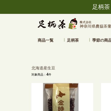
足柄茶 御
商品一覧
足柄茶
季節の商
北海道産生豆
4
対象商品：
件