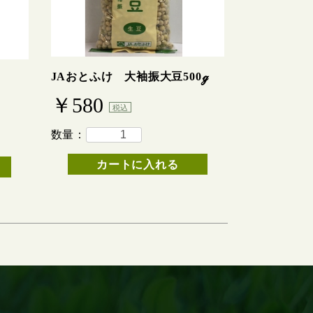
JAおとふけ 大袖振大豆500ℊ
￥580
税込
数量：
カートに入れる