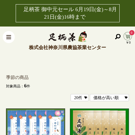
足柄茶 御中元セール 6月19日(金)～8月
21日(金)16時まで
0
￥0
株式会社神奈川県農協茶業センター
季節の商品
6
対象商品：
件