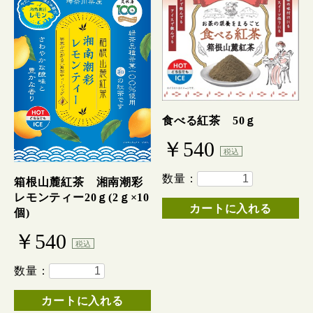
食べる紅茶 50ｇ
￥540
税込
数量：
箱根山麓紅茶 湘南潮彩
レモンティー20ｇ(2ｇ×10
カートに入れる
個)
￥540
税込
数量：
カートに入れる