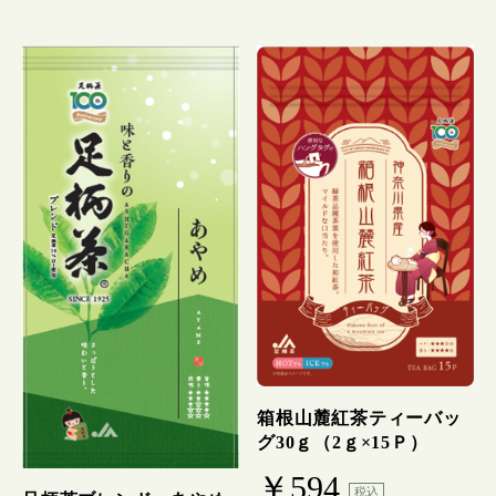
箱根山麓紅茶ティーバッ
グ30ｇ（2ｇ×15Ｐ）
￥594
税込