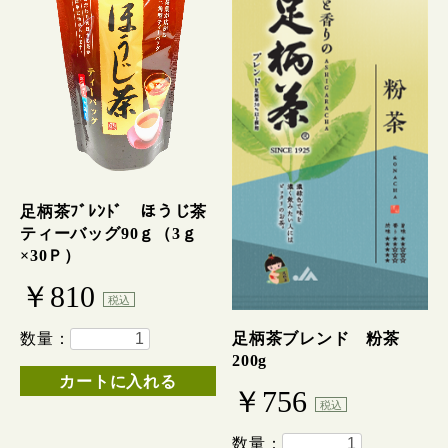
足柄茶ﾌﾞﾚﾝﾄﾞ ほうじ茶
ティーバッグ90ｇ（3ｇ
×30Ｐ）
￥810
税込
足柄茶ブレンド 粉茶
数量：
200g
カートに入れる
￥756
税込
数量：