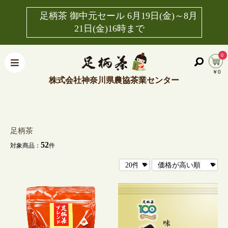
足柄茶 御中元セール 6月19日(金)～8月
21日(金)16時まで
0
￥0
株式会社神奈川県農協茶業センター
足柄茶
52
対象商品：
件