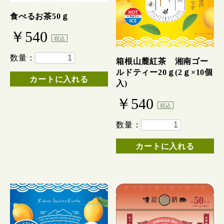
食べるお茶50ｇ
￥540
税込
数量：
箱根山麓紅茶 湘南ゴー
ルドティー20ｇ(2ｇ×10個
カートに入れる
入)
￥540
税込
数量：
カートに入れる
お買い物を続ける
カートへ進む